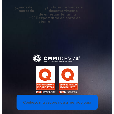
anos de
milhões
de horas de
26
+3
mercado
desenvolvimento
de entregas feitas na
+90%
expectativa de prazo do
cliente
Conheça mais sobre nossa metodologia