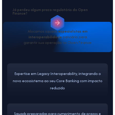
Já perdeu algum prazo regulatório do Open
Finance?
Alocamos squads
especialistas em
interoperabilidade
bancária para
garantir sua operação no Open Finance
Expertise em Legacy Interoperability, integrando o
novo ecossistema ao seu Core Banking com impacto
reduzido
Squads preparadas para cumprimento de prazos e