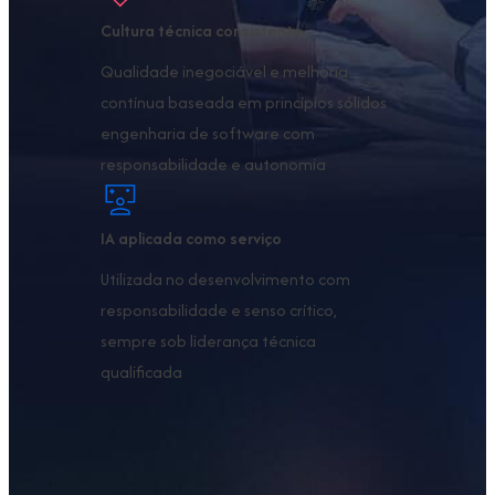
Cultura técnica consistente
Qualidade inegociável e melhoria
contínua baseada em princípios sólidos
engenharia de software com
responsabilidade e autonomia
IA aplicada como serviço
Utilizada no desenvolvimento com
responsabilidade e senso crítico,
sempre sob liderança técnica
qualificada