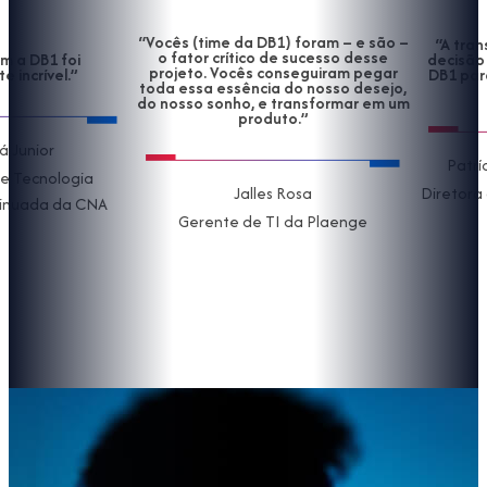
“Vocês (time da DB1) foram – e são –
“A transparência 
o fator crítico de sucesso desse
decisão deixou claro
projeto. Vocês conseguiram pegar
DB1 para o desenvo
toda essa essência do nosso desejo,
aplicaç
do nosso sonho, e transformar em um
produto.”
Patrícia Michelle 
a
Jalles Rosa
Diretora de Operaçõe
CNA
AL5
Gerente de TI da Plaenge