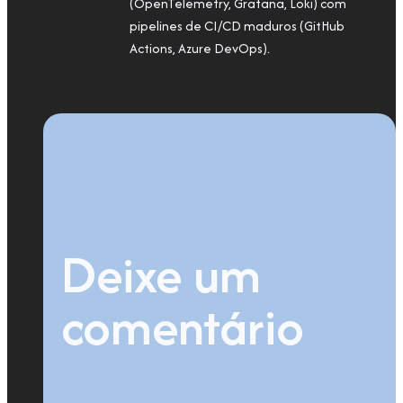
(OpenTelemetry, Grafana, Loki) com
pipelines de CI/CD maduros (GitHub
Actions, Azure DevOps).
Deixe um
comentário